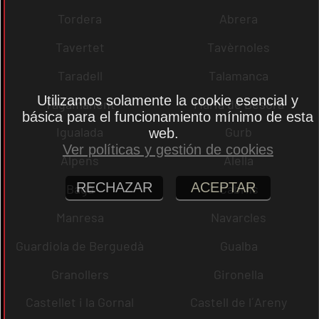
Tordera
Abrera
Tavertet
Tavèrnoles
Taradell
Talamanca
Utilizamos solamente la cookie esencial y
Tagamanent
Maria de Besora
básica para el funcionamiento mínimo de esta
Igualada
Gurb
web.
Ver políticas y gestión de cookies
Alpens
Alella
RECHAZAR
ACEPTAR
Bagà
Cabrils
Manresa
Navarcles
Guardiola de Berguedà
Gualba
Granollers
Gironella
Castellet i la Gornal
Castell de l´Areny