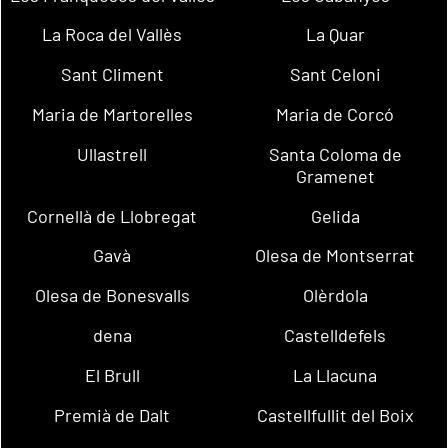
La Roca del Vallès
La Quar
Sant Climent
Sant Celoni
Maria de Martorelles
Maria de Corcó
Ullastrell
Santa Coloma de
Gramenet
Cornellà de Llobregat
Gelida
Gavà
Olesa de Montserrat
Olesa de Bonesvalls
Olèrdola
dena
Castelldefels
El Brull
La Llacuna
Premià de Dalt
Castellfullit del Boix