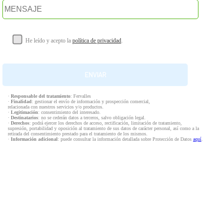
He leído y acepto la
política de privacidad
.
·
Responsable del tratamiento
: Fervalles
·
Finalidad
: gestionar el envío de información y prospección comercial,
relacionada con nuestros servicios y/o productos.
·
Legitimación
: consentimiento del interesado.
·
Destinatarios
: no se cederán datos a terceros, salvo obligación legal.
·
Derechos
: podrá ejercer los derechos de acceso, rectificación, limitación de tratamiento,
supresión, portabilidad y oposición al tratamiento de sus datos de carácter personal, así como a la
retirada del consentimiento prestado para el tratamiento de los mismos.
·
Información adicional
: puede consultar la información detallada sobre Protección de Datos
aquí
.