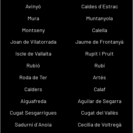
Avinyó
Caldes d´Estrac
Mura
Muntanyola
Montseny
Calella
Joan de Vilatorrada
Jaume de Frontanyà
Iscle de Vallalta
Rupit i Pruit
Rubió
Rubí
Roda de Ter
Artés
Calders
Calaf
Aiguafreda
Aguilar de Segarra
Cugat Sesgarrigues
Cugat del Vallès
Sadurní d´Anoia
Cecília de Voltregà