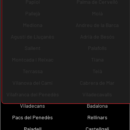
Papiol
Palma de Cervelló
Pallejà
Moià
Mediona
Andreu de la Barca
Agustí de Lluçanès
Adrià de Besòs
Sallent
Palafolls
Montcada i Reixac
Tiana
Terrassa
Teià
Vilanova del Camí
Cabrera de Mar
Vilafranca del Penedès
Viladecavalls
Viladecans
Badalona
Pacs del Penedès
Rellinars
Rajadell
Castellgalí