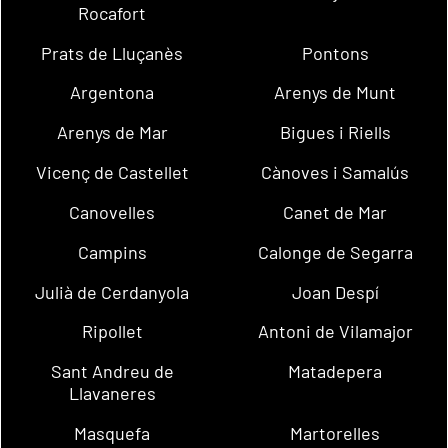
Rocafort
Prats de Lluçanès
Pontons
Argentona
Arenys de Munt
Arenys de Mar
Bigues i Riells
Vicenç de Castellet
Cànoves i Samalús
Canovelles
Canet de Mar
Campins
Calonge de Segarra
Julià de Cerdanyola
Joan Despí
Ripollet
Antoni de Vilamajor
Sant Andreu de
Matadepera
Llavaneres
Masquefa
Martorelles