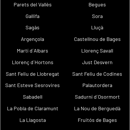
Parets del Vallès
Begues
Gallifa
Sora
Sagàs
Lluçà
Argençola
Castellnou de Bages
Martí d´Albars
Llorenç Savall
Llorenç d´Hortons
Just Desvern
Sant Feliu de Llobregat
Sant Feliu de Codines
Sant Esteve Sesrovires
Palautordera
Sabadell
Sadurní d´Osormort
La Pobla de Claramunt
La Nou de Berguedà
La Llagosta
Fruitós de Bages