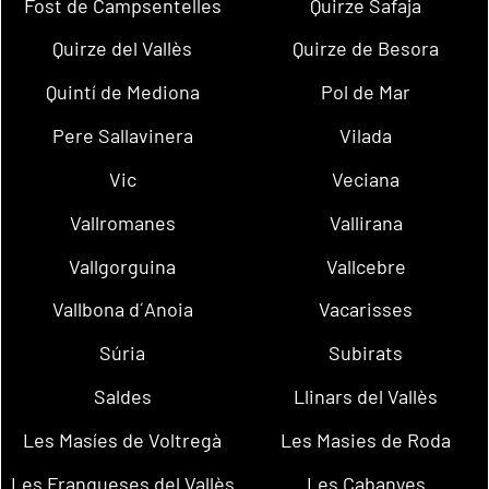
Fost de Campsentelles
Quirze Safaja
Quirze del Vallès
Quirze de Besora
Quintí de Mediona
Pol de Mar
Pere Sallavinera
Vilada
Vic
Veciana
Vallromanes
Vallirana
Vallgorguina
Vallcebre
Vallbona d´Anoia
Vacarisses
Súria
Subirats
Saldes
Llinars del Vallès
Les Masíes de Voltregà
Les Masies de Roda
Les Franqueses del Vallès
Les Cabanyes