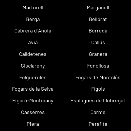
Martorell
Marganell
Berga
Bellprat
Cabrera d´Anoia
Borredà
Avià
Callús
Calldetenes
Granera
Gisclareny
Fonollosa
Folgueroles
Fogars de Montclús
Fogars de la Selva
Fígols
Figaró-Montmany
Esplugues de Llobregat
Casserres
Carme
Piera
Perafita