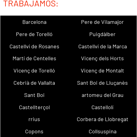
TRABAJAMOS:
Barcelona
Pere de Vilamajor
Pere de Torelló
Puigdàlber
Castellví de Rosanes
Castellví de la Marca
Martí de Centelles
Vicenç dels Horts
Vicenç de Torelló
Vicenç de Montalt
Cebrià de Vallalta
Sant Boi de Lluçanès
Sant Boi
artomeu del Grau
Castellterçol
Castellolí
rrius
Corbera de Llobregat
Copons
Collsuspina