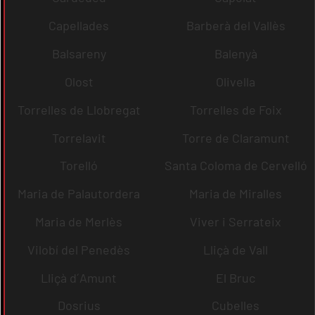
Capellades
Barberà del Vallès
Balsareny
Balenyà
Olost
Olivella
Torrelles de Llobregat
Torrelles de Foix
Torrelavit
Torre de Claramunt
Torelló
Santa Coloma de Cervelló
Maria de Palautordera
Maria de Miralles
Maria de Merlès
Viver i Serrateix
Vilobí del Penedès
Lliçà de Vall
Lliçà d´Amunt
El Bruc
Dosrius
Cubelles