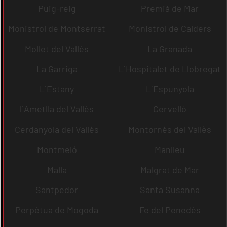
Puig-reig
Premià de Mar
Monistrol de Montserrat
Monistrol de Calders
Mollet del Vallès
La Granada
La Garriga
L´Hospitalet de Llobregat
L´Estany
L´Espunyola
l´Ametlla del Vallès
Cervelló
Cerdanyola del Vallès
Montornès del Vallès
Montmeló
Manlleu
Malla
Malgrat de Mar
Santpedor
Santa Susanna
Perpètua de Mogoda
Fe del Penedès