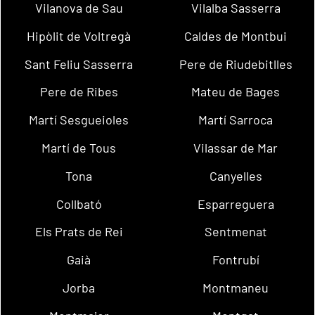
Vilanova de Sau
Vilalba Sasserra
Hipòlit de Voltregà
Caldes de Montbui
Sant Feliu Sasserra
Pere de Riudebitlles
Pere de Ribes
Mateu de Bages
Martí Sesgueioles
Martí Sarroca
Martí de Tous
Vilassar de Mar
Tona
Canyelles
Collbató
Esparreguera
Els Prats de Rei
Sentmenat
Gaià
Fontrubí
Jorba
Montmaneu