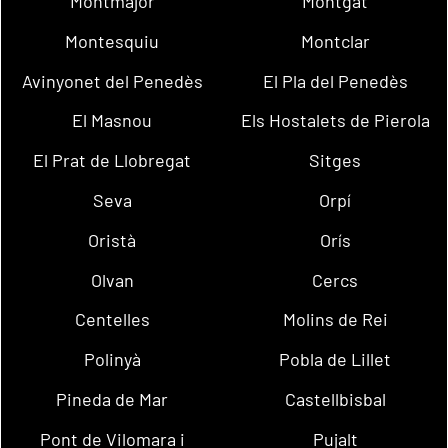
Montmajor
Montgat
Montesquiu
Montclar
Avinyonet del Penedès
El Pla del Penedès
El Masnou
Els Hostalets de Pierola
El Prat de Llobregat
Sitges
Seva
Orpí
Oristà
Orís
Olvan
Cercs
Centelles
Molins de Rei
Polinyà
Pobla de Lillet
Pineda de Mar
Castellbisbal
Pont de Vilomara i
Pujalt