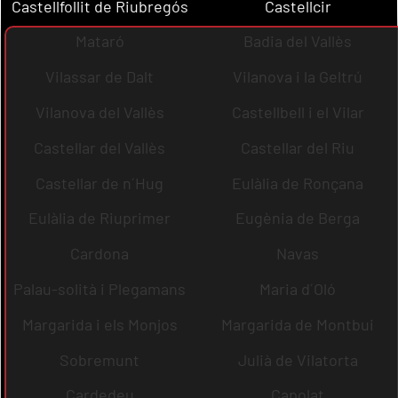
Castellfollit de Riubregós
Castellcir
Mataró
Badia del Vallès
Vilassar de Dalt
Vilanova i la Geltrú
Vilanova del Vallès
Castellbell i el Vilar
Castellar del Vallès
Castellar del Riu
Castellar de n´Hug
Eulàlia de Ronçana
Eulàlia de Riuprimer
Eugènia de Berga
Cardona
Navas
Palau-solità i Plegamans
Maria d´Oló
Margarida i els Monjos
Margarida de Montbui
Sobremunt
Julià de Vilatorta
Cardedeu
Capolat