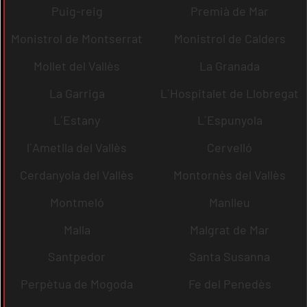
Puig-reig
Premià de Mar
Monistrol de Montserrat
Monistrol de Calders
Mollet del Vallès
La Granada
La Garriga
L´Hospitalet de Llobregat
L´Estany
L´Espunyola
l´Ametlla del Vallès
Cervelló
Cerdanyola del Vallès
Montornès del Vallès
Montmeló
Manlleu
Malla
Malgrat de Mar
Santpedor
Santa Susanna
Perpètua de Mogoda
Fe del Penedès