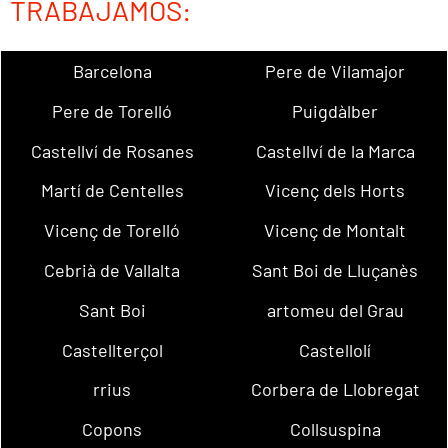
TRABAJAMOS:
Barcelona
Pere de Vilamajor
Pere de Torelló
Puigdàlber
Castellví de Rosanes
Castellví de la Marca
Martí de Centelles
Vicenç dels Horts
Vicenç de Torelló
Vicenç de Montalt
Cebrià de Vallalta
Sant Boi de Lluçanès
Sant Boi
artomeu del Grau
Castellterçol
Castellolí
rrius
Corbera de Llobregat
Copons
Collsuspina