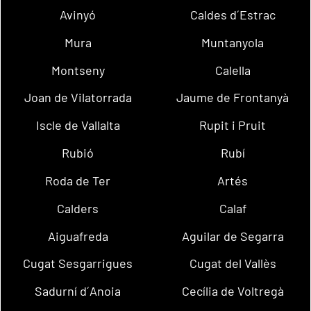
Avinyó
Caldes d´Estrac
Mura
Muntanyola
Montseny
Calella
Joan de Vilatorrada
Jaume de Frontanyà
Iscle de Vallalta
Rupit i Pruit
Rubió
Rubí
Roda de Ter
Artés
Calders
Calaf
Aiguafreda
Aguilar de Segarra
Cugat Sesgarrigues
Cugat del Vallès
Sadurní d´Anoia
Cecília de Voltregà