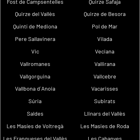
Fost de Campsentelles
Quirze Safaja
Quirze del Vallès
Quirze de Besora
Quintí de Mediona
Pol de Mar
Pere Sallavinera
Vilada
Vic
Veciana
Vallromanes
Vallirana
Vallgorguina
Vallcebre
Vallbona d´Anoia
Vacarisses
Súria
Subirats
Saldes
Llinars del Vallès
Les Masíes de Voltregà
Les Masies de Roda
Les Franqueses del Vallès
Les Cabanyes