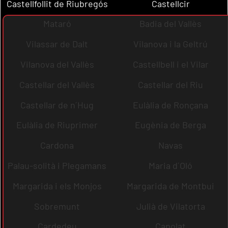
Castellfollit de Riubregós
Castellcir
Mataró
Badia del Vallès
Vilassar de Dalt
Vilanova i la Geltrú
Vilanova del Vallès
Castellbell i el Vilar
Castellar del Vallès
Castellar del Riu
Castellar de n´Hug
Eulàlia de Ronçana
Eulàlia de Riuprimer
Eugènia de Berga
Cardona
Navas
Palau-solità i Plegamans
Maria d´Oló
Margarida i els Monjos
Margarida de Montbui
Sobremunt
Julià de Vilatorta
Cardedeu
Capolat