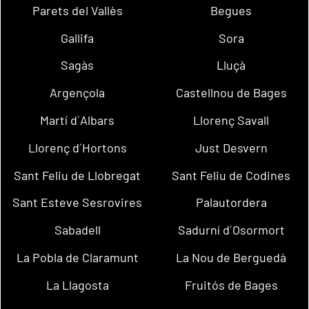
Parets del Vallès
Begues
Gallifa
Sora
Sagàs
Lluçà
Argençola
Castellnou de Bages
Martí d´Albars
Llorenç Savall
Llorenç d´Hortons
Just Desvern
Sant Feliu de Llobregat
Sant Feliu de Codines
Sant Esteve Sesrovires
Palautordera
Sabadell
Sadurní d´Osormort
La Pobla de Claramunt
La Nou de Berguedà
La Llagosta
Fruitós de Bages