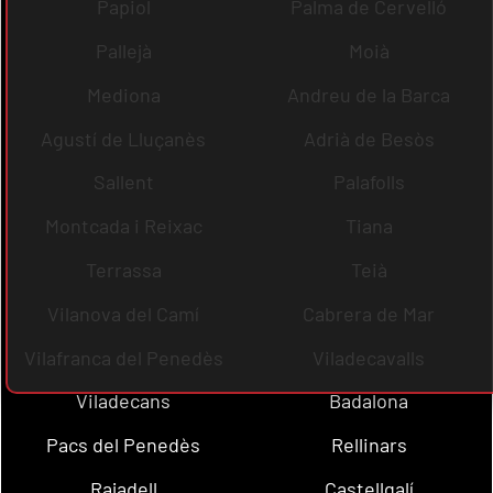
Papiol
Palma de Cervelló
Pallejà
Moià
Mediona
Andreu de la Barca
Agustí de Lluçanès
Adrià de Besòs
Sallent
Palafolls
Montcada i Reixac
Tiana
Terrassa
Teià
Vilanova del Camí
Cabrera de Mar
Vilafranca del Penedès
Viladecavalls
Viladecans
Badalona
Pacs del Penedès
Rellinars
Rajadell
Castellgalí