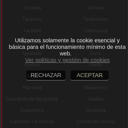
Tordera
Abrera
Tavertet
Tavèrnoles
Taradell
Talamanca
Utilizamos solamente la cookie esencial y
Tagamanent
Maria de Besora
básica para el funcionamiento mínimo de esta
Igualada
Gurb
web.
Ver políticas y gestión de cookies
Alpens
Alella
RECHAZAR
ACEPTAR
Bagà
Cabrils
Manresa
Navarcles
Guardiola de Berguedà
Gualba
Granollers
Gironella
Castellet i la Gornal
Castell de l´Areny