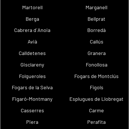
Martorell
Marganell
Berga
Bellprat
Cabrera d´Anoia
Borredà
Avià
Callús
Calldetenes
Granera
Gisclareny
Fonollosa
Folgueroles
Fogars de Montclús
Fogars de la Selva
Fígols
Figaró-Montmany
Esplugues de Llobregat
Casserres
Carme
Piera
Perafita