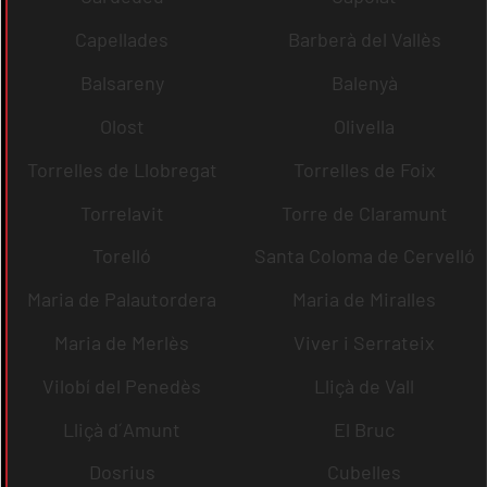
Capellades
Barberà del Vallès
Balsareny
Balenyà
Olost
Olivella
Torrelles de Llobregat
Torrelles de Foix
Torrelavit
Torre de Claramunt
Torelló
Santa Coloma de Cervelló
Maria de Palautordera
Maria de Miralles
Maria de Merlès
Viver i Serrateix
Vilobí del Penedès
Lliçà de Vall
Lliçà d´Amunt
El Bruc
Dosrius
Cubelles