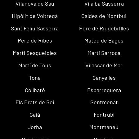
Vilanova de Sau
Vilalba Sasserra
Hipòlit de Voltregà
Caldes de Montbui
Sant Feliu Sasserra
Pere de Riudebitlles
Pere de Ribes
Mateu de Bages
Martí Sesgueioles
Martí Sarroca
Martí de Tous
Vilassar de Mar
Tona
Canyelles
Collbató
Esparreguera
Els Prats de Rei
Sentmenat
Gaià
Fontrubí
Jorba
Montmaneu