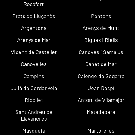
Rocafort
Prats de Lluçanès
Pontons
Argentona
Arenys de Munt
Arenys de Mar
Bigues i Riells
Vicenç de Castellet
Cànoves i Samalús
Canovelles
Canet de Mar
Campins
Calonge de Segarra
Julià de Cerdanyola
Joan Despí
Ripollet
Antoni de Vilamajor
Sant Andreu de
Matadepera
Llavaneres
Masquefa
Martorelles