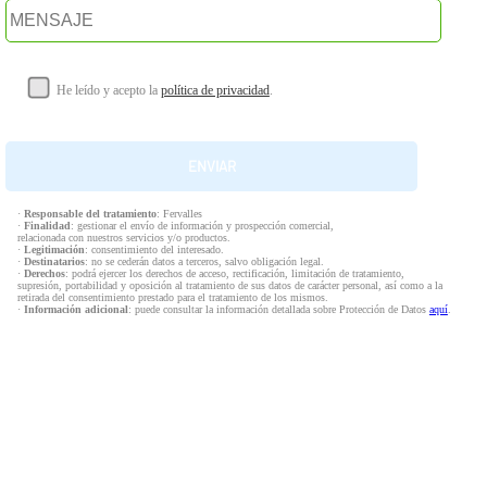
He leído y acepto la
política de privacidad
.
·
Responsable del tratamiento
: Fervalles
·
Finalidad
: gestionar el envío de información y prospección comercial,
relacionada con nuestros servicios y/o productos.
·
Legitimación
: consentimiento del interesado.
·
Destinatarios
: no se cederán datos a terceros, salvo obligación legal.
·
Derechos
: podrá ejercer los derechos de acceso, rectificación, limitación de tratamiento,
supresión, portabilidad y oposición al tratamiento de sus datos de carácter personal, así como a la
retirada del consentimiento prestado para el tratamiento de los mismos.
·
Información adicional
: puede consultar la información detallada sobre Protección de Datos
aquí
.