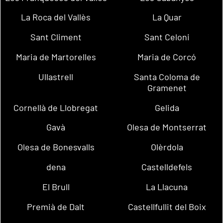
La Roca del Vallès
La Quar
Sant Climent
Sant Celoni
Maria de Martorelles
Maria de Corcó
Ullastrell
Santa Coloma de
Gramenet
Cornellà de Llobregat
Gelida
Gavà
Olesa de Montserrat
Olesa de Bonesvalls
Olèrdola
dena
Castelldefels
El Brull
La Llacuna
Premià de Dalt
Castellfullit del Boix