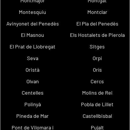
Montmajor
Montgat
Montesquiu
Montclar
Avinyonet del Penedès
El Pla del Penedès
El Masnou
Els Hostalets de Pierola
El Prat de Llobregat
Sitges
Seva
Orpí
Oristà
Orís
Olvan
Cercs
Centelles
Molins de Rei
Polinyà
Pobla de Lillet
Pineda de Mar
Castellbisbal
Pont de Vilomara i
Pujalt