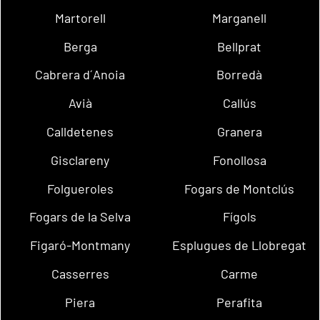
Martorell
Marganell
Berga
Bellprat
Cabrera d´Anoia
Borredà
Avià
Callús
Calldetenes
Granera
Gisclareny
Fonollosa
Folgueroles
Fogars de Montclús
Fogars de la Selva
Fígols
Figaró-Montmany
Esplugues de Llobregat
Casserres
Carme
Piera
Perafita