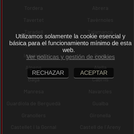
Tordera
Abrera
Tavertet
Tavèrnoles
Taradell
Talamanca
Utilizamos solamente la cookie esencial y
básica para el funcionamiento mínimo de esta
Tagamanent
Maria de Besora
web.
Igualada
Gurb
Ver políticas y gestión de cookies
Alpens
Alella
RECHAZAR
ACEPTAR
Bagà
Cabrils
Manresa
Navarcles
Guardiola de Berguedà
Gualba
Granollers
Gironella
Castellet i la Gornal
Castell de l´Areny