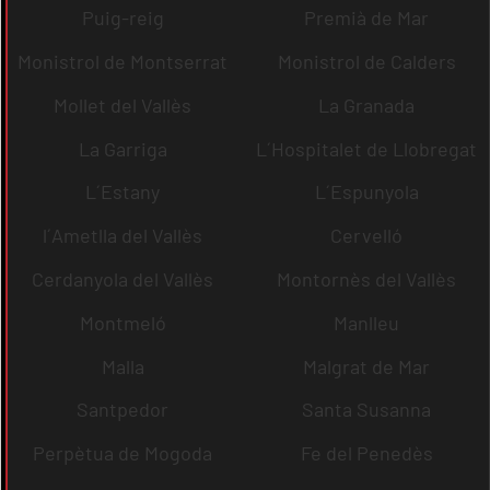
Puig-reig
Premià de Mar
Monistrol de Montserrat
Monistrol de Calders
Mollet del Vallès
La Granada
La Garriga
L´Hospitalet de Llobregat
L´Estany
L´Espunyola
l´Ametlla del Vallès
Cervelló
Cerdanyola del Vallès
Montornès del Vallès
Montmeló
Manlleu
Malla
Malgrat de Mar
Santpedor
Santa Susanna
Perpètua de Mogoda
Fe del Penedès