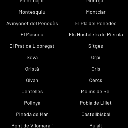
Montmajor
Montgat
Montesquiu
Montclar
Avinyonet del Penedès
El Pla del Penedès
El Masnou
Els Hostalets de Pierola
El Prat de Llobregat
Sitges
Seva
Orpí
Oristà
Orís
Olvan
Cercs
Centelles
Molins de Rei
Polinyà
Pobla de Lillet
Pineda de Mar
Castellbisbal
Pont de Vilomara i
Pujalt