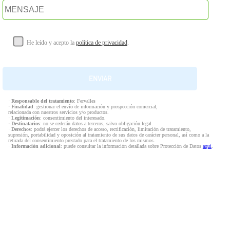
He leído y acepto la
política de privacidad
.
·
Responsable del tratamiento
: Fervalles
·
Finalidad
: gestionar el envío de información y prospección comercial,
relacionada con nuestros servicios y/o productos.
·
Legitimación
: consentimiento del interesado.
·
Destinatarios
: no se cederán datos a terceros, salvo obligación legal.
·
Derechos
: podrá ejercer los derechos de acceso, rectificación, limitación de tratamiento,
supresión, portabilidad y oposición al tratamiento de sus datos de carácter personal, así como a la
retirada del consentimiento prestado para el tratamiento de los mismos.
·
Información adicional
: puede consultar la información detallada sobre Protección de Datos
aquí
.