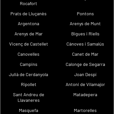
Rocafort
Prats de Lluçanès
Pontons
Argentona
Arenys de Munt
Arenys de Mar
Bigues i Riells
Vicenç de Castellet
Cànoves i Samalús
Canovelles
Canet de Mar
Campins
Calonge de Segarra
Julià de Cerdanyola
Joan Despí
Ripollet
Antoni de Vilamajor
Sant Andreu de
Matadepera
Llavaneres
Masquefa
Martorelles