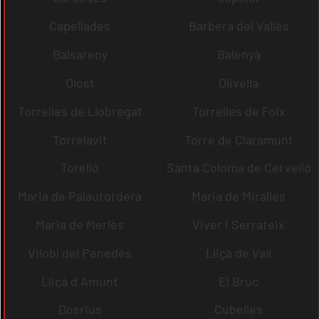
Capellades
Barberà del Vallès
Balsareny
Balenyà
Olost
Olivella
Torrelles de Llobregat
Torrelles de Foix
Torrelavit
Torre de Claramunt
Torelló
Santa Coloma de Cervelló
Maria de Palautordera
Maria de Miralles
Maria de Merlès
Viver i Serrateix
Vilobí del Penedès
Lliçà de Vall
Lliçà d´Amunt
El Bruc
Dosrius
Cubelles