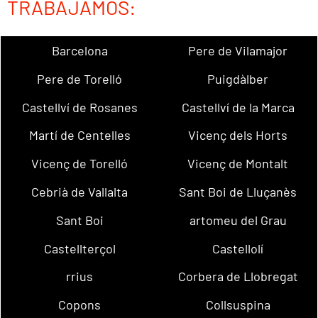
TRABAJAMOS:
Barcelona
Pere de Vilamajor
Pere de Torelló
Puigdàlber
Castellví de Rosanes
Castellví de la Marca
Martí de Centelles
Vicenç dels Horts
Vicenç de Torelló
Vicenç de Montalt
Cebrià de Vallalta
Sant Boi de Lluçanès
Sant Boi
artomeu del Grau
Castellterçol
Castellolí
rrius
Corbera de Llobregat
Copons
Collsuspina