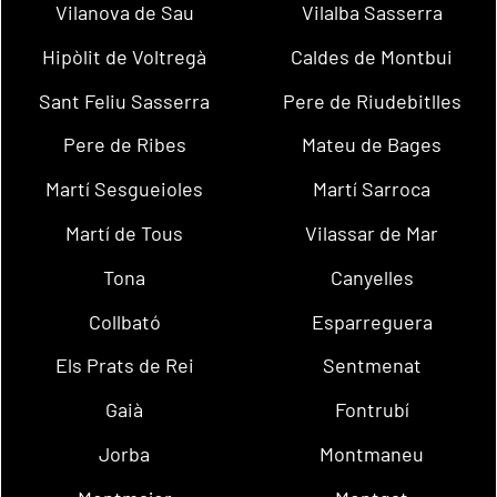
Vilanova de Sau
Vilalba Sasserra
Hipòlit de Voltregà
Caldes de Montbui
Sant Feliu Sasserra
Pere de Riudebitlles
Pere de Ribes
Mateu de Bages
Martí Sesgueioles
Martí Sarroca
Martí de Tous
Vilassar de Mar
Tona
Canyelles
Collbató
Esparreguera
Els Prats de Rei
Sentmenat
Gaià
Fontrubí
Jorba
Montmaneu