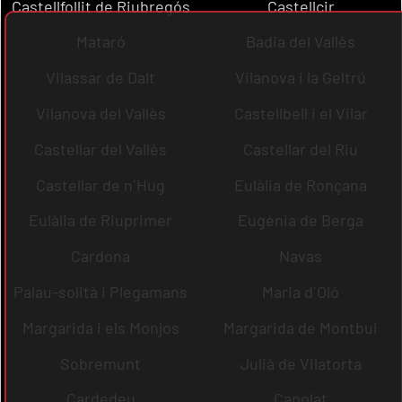
Castellfollit de Riubregós
Castellcir
Mataró
Badia del Vallès
Vilassar de Dalt
Vilanova i la Geltrú
Vilanova del Vallès
Castellbell i el Vilar
Castellar del Vallès
Castellar del Riu
Castellar de n´Hug
Eulàlia de Ronçana
Eulàlia de Riuprimer
Eugènia de Berga
Cardona
Navas
Palau-solità i Plegamans
Maria d´Oló
Margarida i els Monjos
Margarida de Montbui
Sobremunt
Julià de Vilatorta
Cardedeu
Capolat