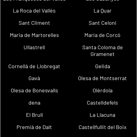
La Roca del Vallès
La Quar
Sant Climent
Sant Celoni
Maria de Martorelles
Maria de Corcó
Ullastrell
Santa Coloma de
Gramenet
Cornellà de Llobregat
Gelida
Gavà
Olesa de Montserrat
Olesa de Bonesvalls
Olèrdola
dena
Castelldefels
El Brull
La Llacuna
Premià de Dalt
Castellfullit del Boix