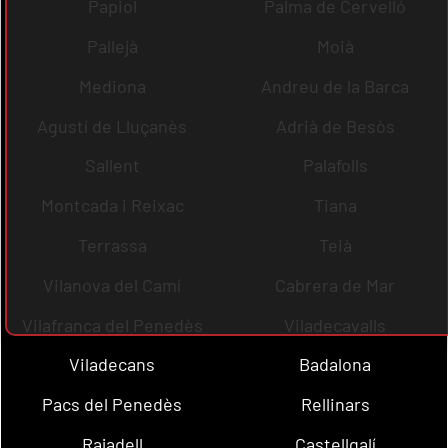
Papiol
Palma de Cervelló
Pallejà
Moià
Mediona
Andreu de la Barca
Agustí de Lluçanès
Adrià de Besòs
Sallent
Palafolls
Montcada i Reixac
Tiana
Terrassa
Teià
Vilanova del Camí
Cabrera de Mar
Vilafranca del Penedès
Viladecavalls
Viladecans
Badalona
Pacs del Penedès
Rellinars
Rajadell
Castellgalí