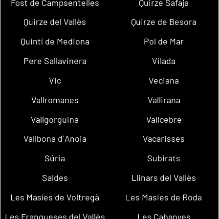
Fost de Campsentelles
Quirze Safaja
Quirze del Vallès
Quirze de Besora
Quintí de Mediona
Pol de Mar
Pere Sallavinera
Vilada
Vic
Veciana
Vallromanes
Vallirana
Vallgorguina
Vallcebre
Vallbona d´Anoia
Vacarisses
Súria
Subirats
Saldes
Llinars del Vallès
Les Masíes de Voltregà
Les Masies de Roda
Les Franqueses del Vallès
Les Cabanyes