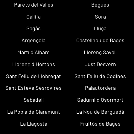
Parets del Vallès
Begues
Gallifa
Sora
Sagàs
Lluçà
Argençola
Castellnou de Bages
Martí d´Albars
Llorenç Savall
Llorenç d´Hortons
Just Desvern
Sant Feliu de Llobregat
Sant Feliu de Codines
Sant Esteve Sesrovires
Palautordera
Sabadell
Sadurní d´Osormort
La Pobla de Claramunt
La Nou de Berguedà
La Llagosta
Fruitós de Bages