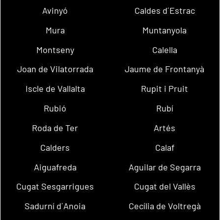
Avinyó
Caldes d´Estrac
Mura
Muntanyola
Montseny
Calella
Joan de Vilatorrada
Jaume de Frontanyà
Iscle de Vallalta
Rupit i Pruit
Rubió
Rubí
Roda de Ter
Artés
Calders
Calaf
Aiguafreda
Aguilar de Segarra
Cugat Sesgarrigues
Cugat del Vallès
Sadurní d´Anoia
Cecília de Voltregà