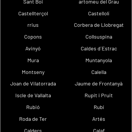
Sant Boi
artomeu del Grau
Castellterçol
Castellolí
rrius
Corbera de Llobregat
Copons
Collsuspina
Avinyó
Caldes d´Estrac
Mura
Muntanyola
Montseny
Calella
Joan de Vilatorrada
Jaume de Frontanyà
Iscle de Vallalta
Rupit i Pruit
Rubió
Rubí
Roda de Ter
Artés
Calders
Calaf