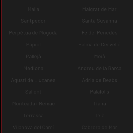
Malla
Malgrat de Mar
Santpedor
Santa Susanna
Perpètua de Mogoda
Fe del Penedès
Papiol
Palma de Cervelló
Pallejà
Moià
Mediona
Andreu de la Barca
Agustí de Lluçanès
Adrià de Besòs
Sallent
Palafolls
Montcada i Reixac
Tiana
Terrassa
Teià
Vilanova del Camí
Cabrera de Mar