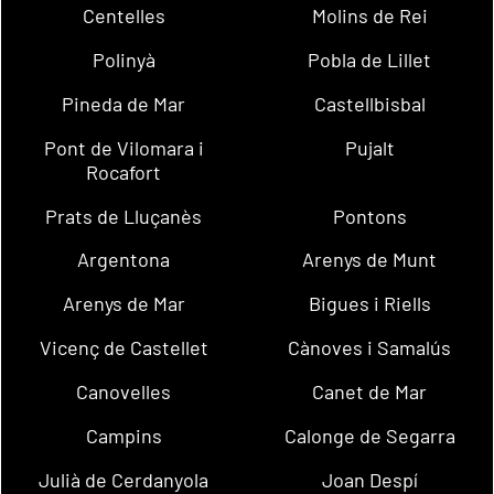
Centelles
Molins de Rei
Polinyà
Pobla de Lillet
Pineda de Mar
Castellbisbal
Pont de Vilomara i
Pujalt
Rocafort
Prats de Lluçanès
Pontons
Argentona
Arenys de Munt
Arenys de Mar
Bigues i Riells
Vicenç de Castellet
Cànoves i Samalús
Canovelles
Canet de Mar
Campins
Calonge de Segarra
Julià de Cerdanyola
Joan Despí