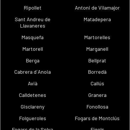
Ripollet
Antoni de Vilamajor
Sant Andreu de
Matadepera
Llavaneres
Masquefa
Martorelles
Martorell
Marganell
Berga
Bellprat
Cabrera d´Anoia
Borredà
Avià
Callús
Calldetenes
Granera
Gisclareny
Fonollosa
Folgueroles
Fogars de Montclús
Fogars de la Selva
Fígols