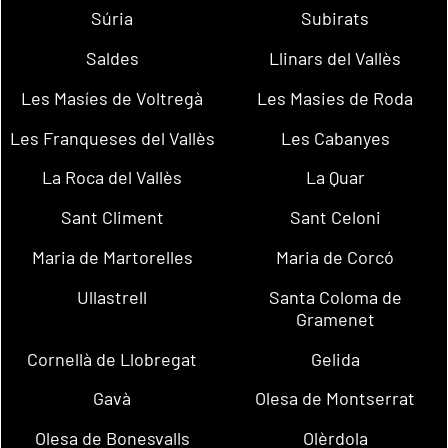
Súria
Subirats
Saldes
Llinars del Vallès
Les Masíes de Voltregà
Les Masies de Roda
Les Franqueses del Vallès
Les Cabanyes
La Roca del Vallès
La Quar
Sant Climent
Sant Celoni
Maria de Martorelles
Maria de Corcó
Ullastrell
Santa Coloma de
Gramenet
Cornellà de Llobregat
Gelida
Gavà
Olesa de Montserrat
Olesa de Bonesvalls
Olèrdola