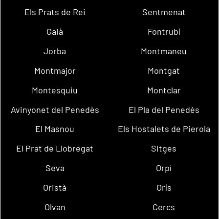
Els Prats de Rei
Sentmenat
Gaià
Fontrubí
Jorba
Montmaneu
Montmajor
Montgat
Montesquiu
Montclar
Avinyonet del Penedès
El Pla del Penedès
El Masnou
Els Hostalets de Pierola
El Prat de Llobregat
Sitges
Seva
Orpí
Oristà
Orís
Olvan
Cercs