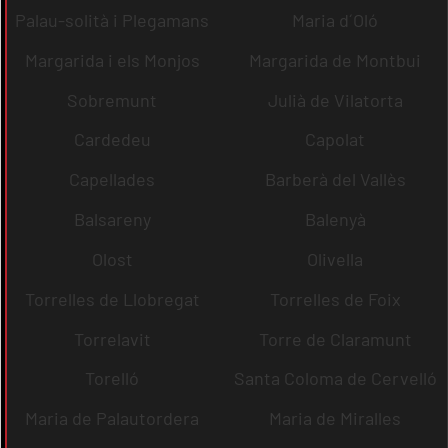
Palau-solità i Plegamans
Maria d´Oló
Margarida i els Monjos
Margarida de Montbui
Sobremunt
Julià de Vilatorta
Cardedeu
Capolat
Capellades
Barberà del Vallès
Balsareny
Balenyà
Olost
Olivella
Torrelles de Llobregat
Torrelles de Foix
Torrelavit
Torre de Claramunt
Torelló
Santa Coloma de Cervelló
Maria de Palautordera
Maria de Miralles