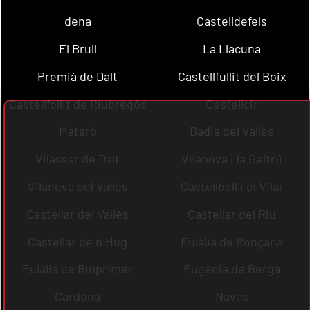
dena
Castelldefels
El Brull
La Llacuna
Premià de Dalt
Castellfullit del Boix
Castellfollit de Riubregós
Castellcir
Mataró
Badia del Vallès
Vilassar de Dalt
Vilanova i la Geltrú
Vilanova del Vallès
Castellbell i el Vilar
Castellar del Vallès
Castellar del Riu
Castellar de n´Hug
Eulàlia de Ronçana
Eulàlia de Riuprimer
Eugènia de Berga
Cardona
Navas