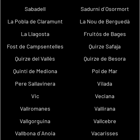
Sabadell
Sadurní d´Osormort
La Pobla de Claramunt
La Nou de Berguedà
La Llagosta
Fruitós de Bages
Fost de Campsentelles
Quirze Safaja
Quirze del Vallès
Quirze de Besora
Quintí de Mediona
Pol de Mar
Pere Sallavinera
Vilada
Vic
Veciana
Vallromanes
Vallirana
Vallgorguina
Vallcebre
Vallbona d´Anoia
Vacarisses