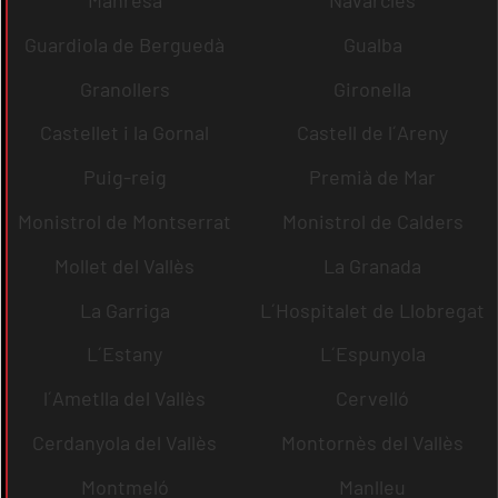
Guardiola de Berguedà
Gualba
Granollers
Gironella
Castellet i la Gornal
Castell de l´Areny
Puig-reig
Premià de Mar
Monistrol de Montserrat
Monistrol de Calders
Mollet del Vallès
La Granada
La Garriga
L´Hospitalet de Llobregat
L´Estany
L´Espunyola
l´Ametlla del Vallès
Cervelló
Cerdanyola del Vallès
Montornès del Vallès
Montmeló
Manlleu