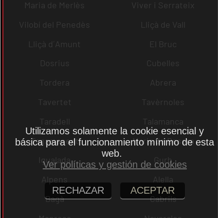
Maria de Merlès
Viver i Serrateix
Vilobí del Penedès
Lliçà de Vall
Lliçà d´Amunt
El Bruc
Dosrius
Cubelles
Tordera
Abrera
Tavertet
Tavèrnoles
Taradell
Talamanca
Utilizamos solamente la cookie esencial y
Tagamanent
Maria de Besora
básica para el funcionamiento mínimo de esta
web.
Igualada
Gurb
Ver políticas y gestión de cookies
Alpens
Alella
RECHAZAR
ACEPTAR
Bagà
Cabrils
Manresa
Navarcles