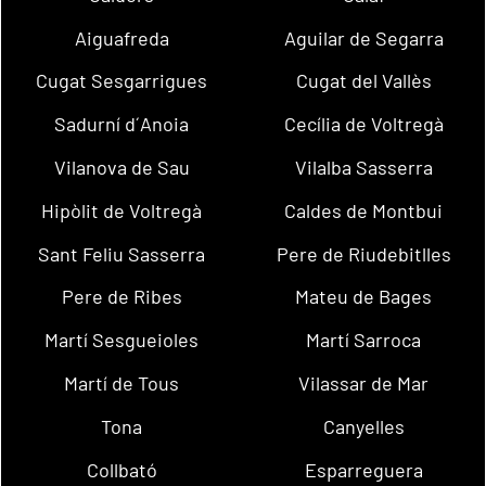
Aiguafreda
Aguilar de Segarra
Cugat Sesgarrigues
Cugat del Vallès
Sadurní d´Anoia
Cecília de Voltregà
Vilanova de Sau
Vilalba Sasserra
Hipòlit de Voltregà
Caldes de Montbui
Sant Feliu Sasserra
Pere de Riudebitlles
Pere de Ribes
Mateu de Bages
Martí Sesgueioles
Martí Sarroca
Martí de Tous
Vilassar de Mar
Tona
Canyelles
Collbató
Esparreguera