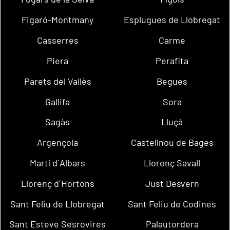
Figaró-Montmany
Esplugues de Llobregat
Casserres
Carme
Piera
Perafita
Parets del Vallès
Begues
Gallifa
Sora
Sagàs
Lluçà
Argençola
Castellnou de Bages
Martí d´Albars
Llorenç Savall
Llorenç d´Hortons
Just Desvern
Sant Feliu de Llobregat
Sant Feliu de Codines
Sant Esteve Sesrovires
Palautordera