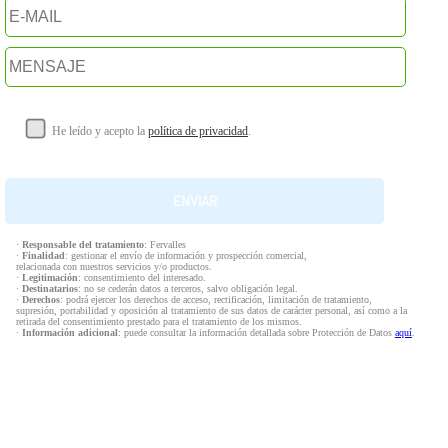
He leído y acepto la
política de privacidad
.
·
Responsable del tratamiento
: Fervalles
·
Finalidad
: gestionar el envío de información y prospección comercial,
relacionada con nuestros servicios y/o productos.
·
Legitimación
: consentimiento del interesado.
·
Destinatarios
: no se cederán datos a terceros, salvo obligación legal.
·
Derechos
: podrá ejercer los derechos de acceso, rectificación, limitación de tratamiento,
supresión, portabilidad y oposición al tratamiento de sus datos de carácter personal, así como a la
retirada del consentimiento prestado para el tratamiento de los mismos.
·
Información adicional
: puede consultar la información detallada sobre Protección de Datos
aquí
.