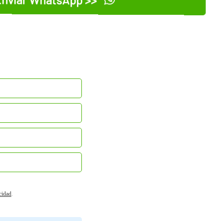
acidad
.