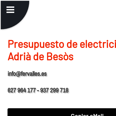
Presupuesto de electric
Adrià de Besòs
info@fervalles.es
627 964 177 - 937 299 718
Copiar eMail