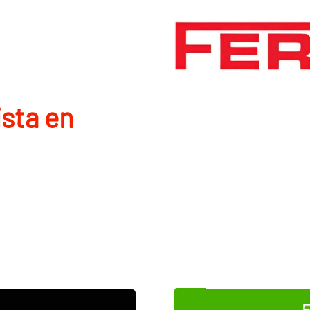
ista en
E