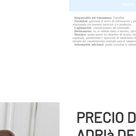
·
Responsable del tratamiento
: Fervalles
·
Finalidad
: gestionar el envío de información y p
relacionada con nuestros servicios y/o productos.
·
Legitimación
: consentimiento del interesado.
·
Destinatarios
: no se cederán datos a terceros, salv
·
Derechos
: podrá ejercer los derechos de acceso, re
supresión, portabilidad y oposición al tratamiento d
retirada del consentimiento prestado para el tratam
·
Información adicional
: puede consultar la infor
PRECIO D
ADRIà DE