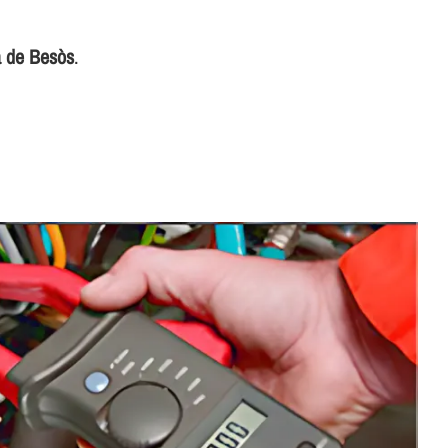
à de Besòs
.