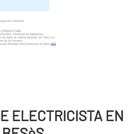
rospección comercial,
o obligación legal.
ctificación, limitación de tratamiento,
e sus datos de carácter personal, así como a la
iento de los mismos.
mación detallada sobre Protección de Datos
aquí
.
E ELECTRICISTA EN
 BESòS