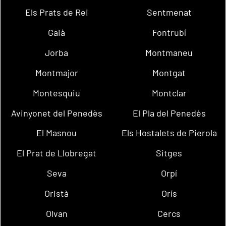
Els Prats de Rei
Sentmenat
Gaià
Fontrubí
Jorba
Montmaneu
Montmajor
Montgat
Montesquiu
Montclar
Avinyonet del Penedès
El Pla del Penedès
El Masnou
Els Hostalets de Pierola
El Prat de Llobregat
Sitges
Seva
Orpí
Oristà
Orís
Olvan
Cercs