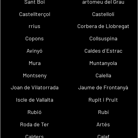
Sant Boi
artomeu del Grau
Castellterçol
Castellolí
rrius
Corbera de Llobregat
Copons
Collsuspina
Avinyó
Caldes d´Estrac
Mura
Muntanyola
Montseny
Calella
Joan de Vilatorrada
Jaume de Frontanyà
Iscle de Vallalta
Rupit i Pruit
Rubió
Rubí
Roda de Ter
Artés
Calders
Calaf