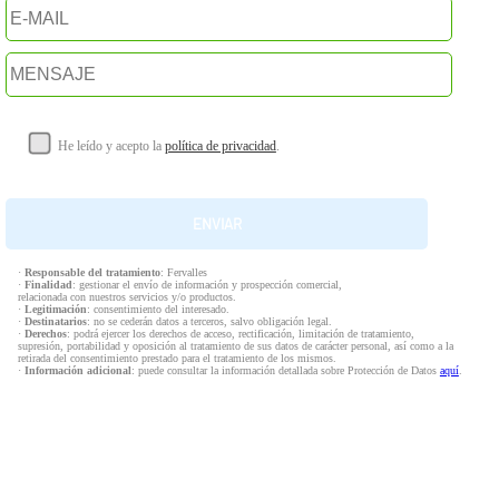
He leído y acepto la
política de privacidad
.
·
Responsable del tratamiento
: Fervalles
·
Finalidad
: gestionar el envío de información y prospección comercial,
relacionada con nuestros servicios y/o productos.
·
Legitimación
: consentimiento del interesado.
·
Destinatarios
: no se cederán datos a terceros, salvo obligación legal.
·
Derechos
: podrá ejercer los derechos de acceso, rectificación, limitación de tratamiento,
supresión, portabilidad y oposición al tratamiento de sus datos de carácter personal, así como a la
retirada del consentimiento prestado para el tratamiento de los mismos.
·
Información adicional
: puede consultar la información detallada sobre Protección de Datos
aquí
.