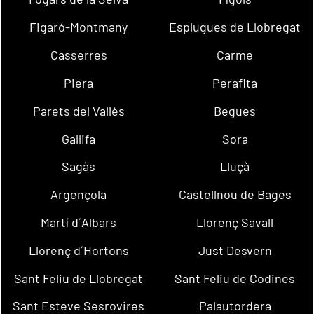
Figaró-Montmany
Esplugues de Llobregat
Casserres
Carme
Piera
Perafita
Parets del Vallès
Begues
Gallifa
Sora
Sagàs
Lluçà
Argençola
Castellnou de Bages
Martí d´Albars
Llorenç Savall
Llorenç d´Hortons
Just Desvern
Sant Feliu de Llobregat
Sant Feliu de Codines
Sant Esteve Sesrovires
Palautordera