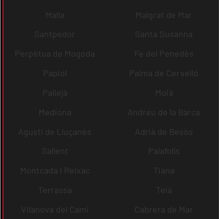
Malla
Malgrat de Mar
Santpedor
Santa Susanna
Perpètua de Mogoda
Fe del Penedès
Papiol
Palma de Cervelló
Pallejà
Moià
Mediona
Andreu de la Barca
Agustí de Lluçanès
Adrià de Besòs
Sallent
Palafolls
Montcada i Reixac
Tiana
Terrassa
Teià
Vilanova del Camí
Cabrera de Mar