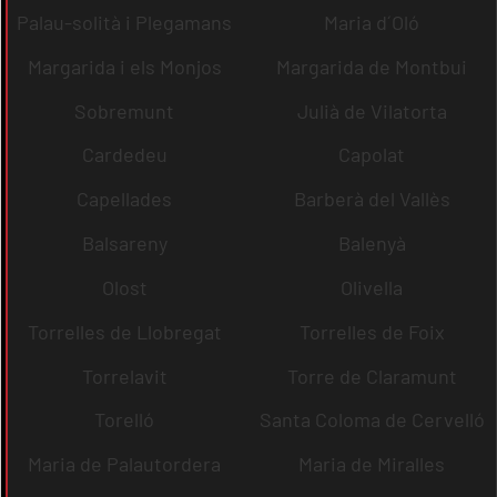
Palau-solità i Plegamans
Maria d´Oló
Margarida i els Monjos
Margarida de Montbui
Sobremunt
Julià de Vilatorta
Cardedeu
Capolat
Capellades
Barberà del Vallès
Balsareny
Balenyà
Olost
Olivella
Torrelles de Llobregat
Torrelles de Foix
Torrelavit
Torre de Claramunt
Torelló
Santa Coloma de Cervelló
Maria de Palautordera
Maria de Miralles