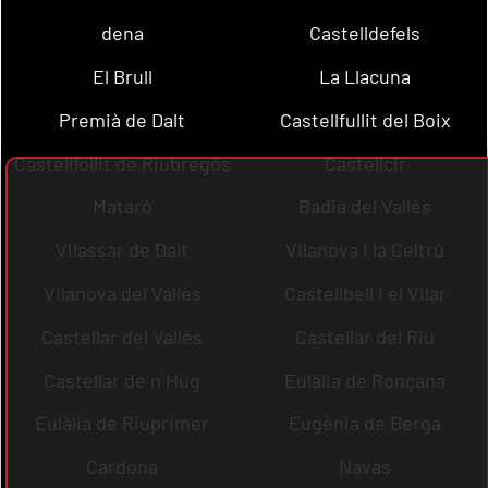
dena
Castelldefels
El Brull
La Llacuna
Premià de Dalt
Castellfullit del Boix
Castellfollit de Riubregós
Castellcir
Mataró
Badia del Vallès
Vilassar de Dalt
Vilanova i la Geltrú
Vilanova del Vallès
Castellbell i el Vilar
Castellar del Vallès
Castellar del Riu
Castellar de n´Hug
Eulàlia de Ronçana
Eulàlia de Riuprimer
Eugènia de Berga
Cardona
Navas