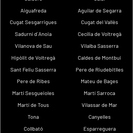
Aiguafreda
Aguilar de Segarra
Cugat Sesgarrigues
Cugat del Vallès
Sadurní d´Anoia
Cecília de Voltregà
Vilanova de Sau
Vilalba Sasserra
Hipòlit de Voltregà
Caldes de Montbui
Sant Feliu Sasserra
Pere de Riudebitlles
Pere de Ribes
Mateu de Bages
Martí Sesgueioles
Martí Sarroca
Martí de Tous
Vilassar de Mar
Tona
Canyelles
Collbató
Esparreguera