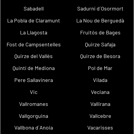
Sabadell
Sadurní d´Osormort
La Pobla de Claramunt
La Nou de Berguedà
La Llagosta
Fruitós de Bages
Fost de Campsentelles
Quirze Safaja
Quirze del Vallès
Quirze de Besora
Quintí de Mediona
Pol de Mar
Pere Sallavinera
Vilada
Vic
Veciana
Vallromanes
Vallirana
Vallgorguina
Vallcebre
Vallbona d´Anoia
Vacarisses