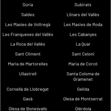
Súria
Subirats
Saldes
Llinars del Vallès
Les Masíes de Voltregà
Les Masies de Roda
Les Franqueses del Vallès
Les Cabanyes
La Roca del Vallès
La Quar
Sant Climent
Sant Celoni
Maria de Martorelles
Maria de Corcó
Ullastrell
Santa Coloma de
Gramenet
Cornellà de Llobregat
Gelida
Gavà
Olesa de Montserrat
Olesa de Bonesvalls
Olèrdola