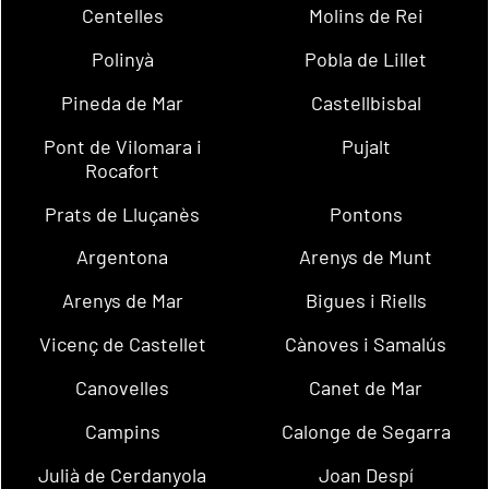
Centelles
Molins de Rei
Polinyà
Pobla de Lillet
Pineda de Mar
Castellbisbal
Pont de Vilomara i
Pujalt
Rocafort
Prats de Lluçanès
Pontons
Argentona
Arenys de Munt
Arenys de Mar
Bigues i Riells
Vicenç de Castellet
Cànoves i Samalús
Canovelles
Canet de Mar
Campins
Calonge de Segarra
Julià de Cerdanyola
Joan Despí