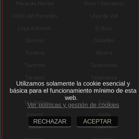
Maria de Merlès
Viver i Serrateix
Vilobí del Penedès
Lliçà de Vall
Lliçà d´Amunt
El Bruc
Dosrius
Cubelles
Tordera
Abrera
Tavertet
Tavèrnoles
Taradell
Talamanca
Utilizamos solamente la cookie esencial y
Tagamanent
Maria de Besora
básica para el funcionamiento mínimo de esta
web.
Igualada
Gurb
Ver políticas y gestión de cookies
Alpens
Alella
RECHAZAR
ACEPTAR
Bagà
Cabrils
Manresa
Navarcles