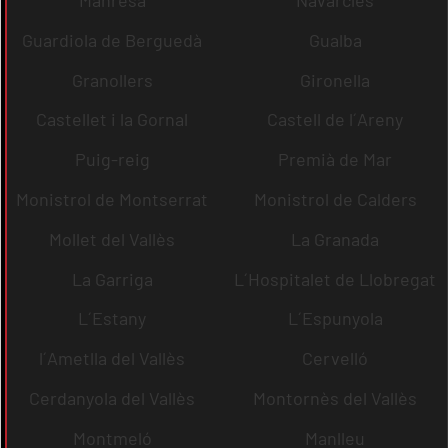
Guardiola de Berguedà
Gualba
Granollers
Gironella
Castellet i la Gornal
Castell de l´Areny
Puig-reig
Premià de Mar
Monistrol de Montserrat
Monistrol de Calders
Mollet del Vallès
La Granada
La Garriga
L´Hospitalet de Llobregat
L´Estany
L´Espunyola
l´Ametlla del Vallès
Cervelló
Cerdanyola del Vallès
Montornès del Vallès
Montmeló
Manlleu