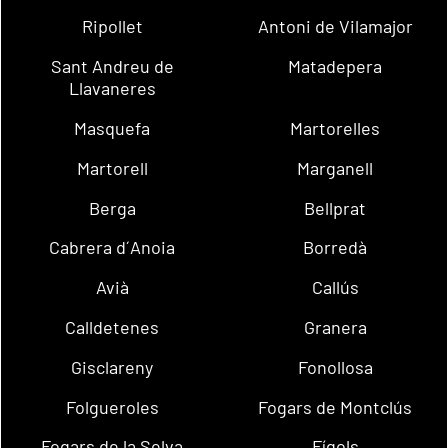
Ripollet
Antoni de Vilamajor
Sant Andreu de
Matadepera
Llavaneres
Masquefa
Martorelles
Martorell
Marganell
Berga
Bellprat
Cabrera d´Anoia
Borredà
Avià
Callús
Calldetenes
Granera
Gisclareny
Fonollosa
Folgueroles
Fogars de Montclús
Fogars de la Selva
Fígols