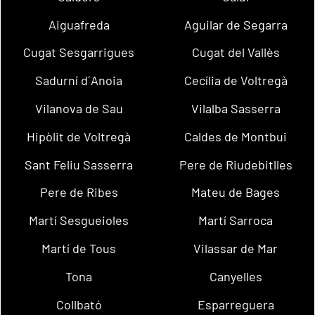
Aiguafreda
Aguilar de Segarra
Cugat Sesgarrigues
Cugat del Vallès
Sadurní d´Anoia
Cecília de Voltregà
Vilanova de Sau
Vilalba Sasserra
Hipòlit de Voltregà
Caldes de Montbui
Sant Feliu Sasserra
Pere de Riudebitlles
Pere de Ribes
Mateu de Bages
Martí Sesgueioles
Martí Sarroca
Martí de Tous
Vilassar de Mar
Tona
Canyelles
Collbató
Esparreguera