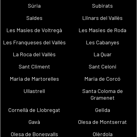
Súria
Subirats
Saldes
Llinars del Vallès
Les Masíes de Voltregà
Les Masies de Roda
Les Franqueses del Vallès
Les Cabanyes
La Roca del Vallès
La Quar
Sant Climent
Sant Celoni
Maria de Martorelles
Maria de Corcó
Ullastrell
Santa Coloma de
Gramenet
Cornellà de Llobregat
Gelida
Gavà
Olesa de Montserrat
Olesa de Bonesvalls
Olèrdola