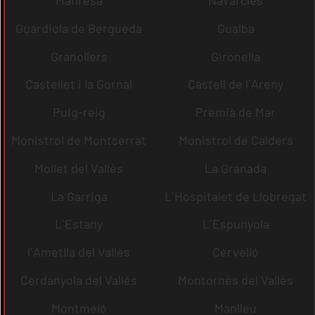
Guardiola de Berguedà
Gualba
Granollers
Gironella
Castellet i la Gornal
Castell de l´Areny
Puig-reig
Premià de Mar
Monistrol de Montserrat
Monistrol de Calders
Mollet del Vallès
La Granada
La Garriga
L´Hospitalet de Llobregat
L´Estany
L´Espunyola
l´Ametlla del Vallès
Cervelló
Cerdanyola del Vallès
Montornès del Vallès
Montmeló
Manlleu