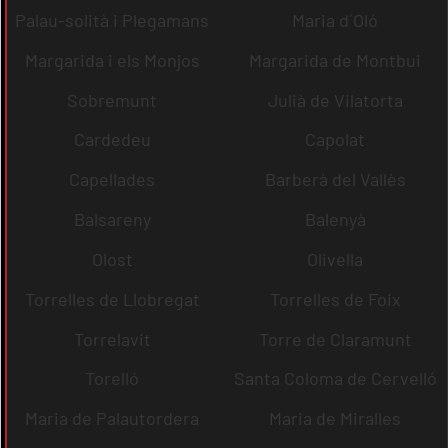
Palau-solità i Plegamans
Maria d´Oló
Margarida i els Monjos
Margarida de Montbui
Sobremunt
Julià de Vilatorta
Cardedeu
Capolat
Capellades
Barberà del Vallès
Balsareny
Balenyà
Olost
Olivella
Torrelles de Llobregat
Torrelles de Foix
Torrelavit
Torre de Claramunt
Torelló
Santa Coloma de Cervelló
Maria de Palautordera
Maria de Miralles