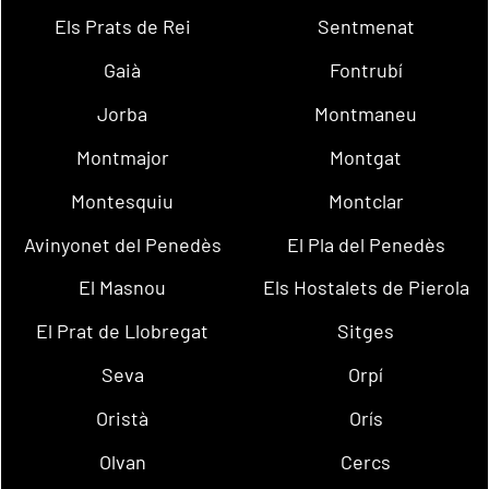
Els Prats de Rei
Sentmenat
Gaià
Fontrubí
Jorba
Montmaneu
Montmajor
Montgat
Montesquiu
Montclar
Avinyonet del Penedès
El Pla del Penedès
El Masnou
Els Hostalets de Pierola
El Prat de Llobregat
Sitges
Seva
Orpí
Oristà
Orís
Olvan
Cercs