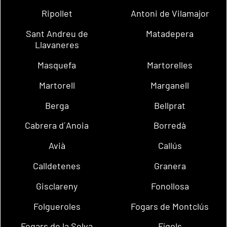
Ripollet
Antoni de Vilamajor
Sant Andreu de
Matadepera
Llavaneres
Masquefa
Martorelles
Martorell
Marganell
Berga
Bellprat
Cabrera d´Anoia
Borredà
Avià
Callús
Calldetenes
Granera
Gisclareny
Fonollosa
Folgueroles
Fogars de Montclús
Fogars de la Selva
Fígols