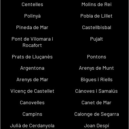
Centelles
Molins de Rei
Polinyà
Pobla de Lillet
Pineda de Mar
Castellbisbal
Pont de Vilomara i
Pujalt
Rocafort
Prats de Lluçanès
Pontons
Argentona
Arenys de Munt
Arenys de Mar
Bigues i Riells
Vicenç de Castellet
Cànoves i Samalús
Canovelles
Canet de Mar
Campins
Calonge de Segarra
Julià de Cerdanyola
Joan Despí