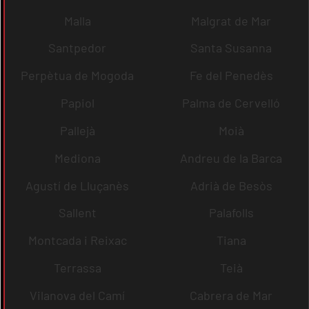
Malla
Malgrat de Mar
Santpedor
Santa Susanna
Perpètua de Mogoda
Fe del Penedès
Papiol
Palma de Cervelló
Pallejà
Moià
Mediona
Andreu de la Barca
Agustí de Lluçanès
Adrià de Besòs
Sallent
Palafolls
Montcada i Reixac
Tiana
Terrassa
Teià
Vilanova del Camí
Cabrera de Mar