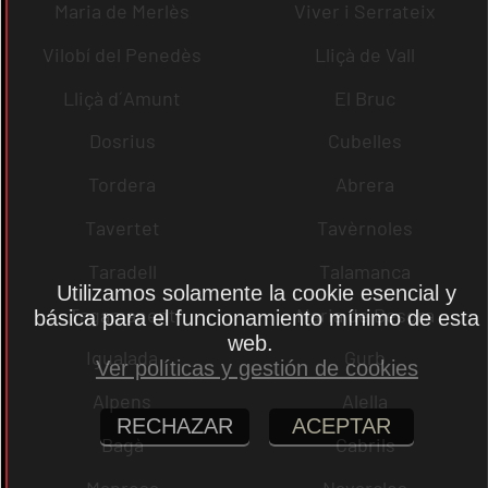
Maria de Merlès
Viver i Serrateix
Vilobí del Penedès
Lliçà de Vall
Lliçà d´Amunt
El Bruc
Dosrius
Cubelles
Tordera
Abrera
Tavertet
Tavèrnoles
Taradell
Talamanca
Utilizamos solamente la cookie esencial y
Tagamanent
Maria de Besora
básica para el funcionamiento mínimo de esta
web.
Igualada
Gurb
Ver políticas y gestión de cookies
Alpens
Alella
RECHAZAR
ACEPTAR
Bagà
Cabrils
Manresa
Navarcles