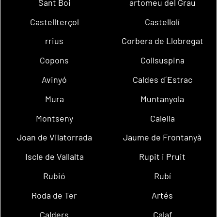
Sant Boi
artomeu del Grau
Castellterçol
Castellolí
rrius
Corbera de Llobregat
Copons
Collsuspina
Avinyó
Caldes d´Estrac
Mura
Muntanyola
Montseny
Calella
Joan de Vilatorrada
Jaume de Frontanyà
Iscle de Vallalta
Rupit i Pruit
Rubió
Rubí
Roda de Ter
Artés
Calders
Calaf