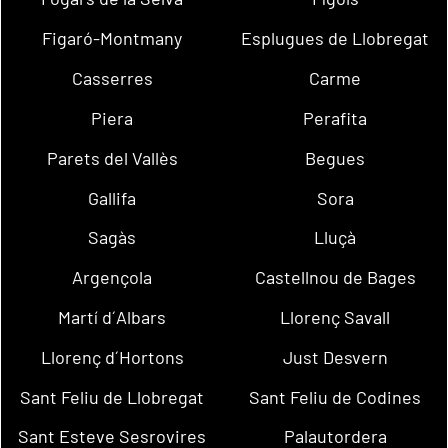
Figaró-Montmany
Esplugues de Llobregat
Casserres
Carme
Piera
Perafita
Parets del Vallès
Begues
Gallifa
Sora
Sagàs
Lluçà
Argençola
Castellnou de Bages
Martí d´Albars
Llorenç Savall
Llorenç d´Hortons
Just Desvern
Sant Feliu de Llobregat
Sant Feliu de Codines
Sant Esteve Sesrovires
Palautordera