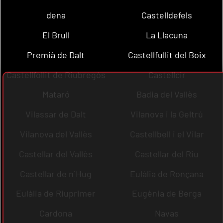
dena
Castelldefels
El Brull
La Llacuna
Premià de Dalt
Castellfullit del Boix
Castellfollit de Riubregós
Castellcir
Mataró
Badia del Vallès
Vilassar de Dalt
Vilanova i la Geltrú
Vilanova del Vallès
Castellbell i el Vilar
Castellar del Vallès
Castellar del Riu
Castellar de n´Hug
Eulàlia de Ronçana
Eulàlia de Riuprimer
Eugènia de Berga
Cardona
Navas