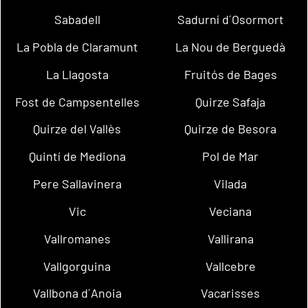
Sabadell
Sadurní d´Osormort
La Pobla de Claramunt
La Nou de Berguedà
La Llagosta
Fruitós de Bages
Fost de Campsentelles
Quirze Safaja
Quirze del Vallès
Quirze de Besora
Quintí de Mediona
Pol de Mar
Pere Sallavinera
Vilada
Vic
Veciana
Vallromanes
Vallirana
Vallgorguina
Vallcebre
Vallbona d´Anoia
Vacarisses