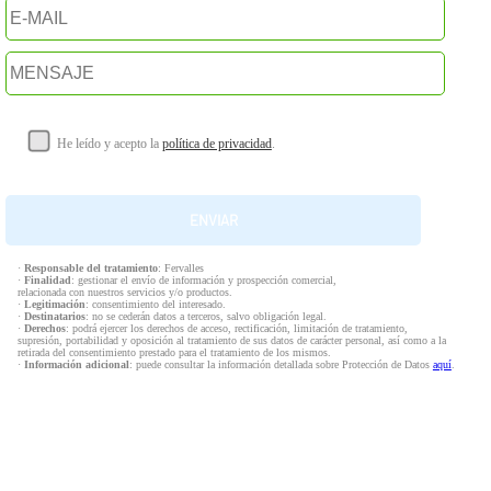
He leído y acepto la
política de privacidad
.
·
Responsable del tratamiento
: Fervalles
·
Finalidad
: gestionar el envío de información y prospección comercial,
relacionada con nuestros servicios y/o productos.
·
Legitimación
: consentimiento del interesado.
·
Destinatarios
: no se cederán datos a terceros, salvo obligación legal.
·
Derechos
: podrá ejercer los derechos de acceso, rectificación, limitación de tratamiento,
supresión, portabilidad y oposición al tratamiento de sus datos de carácter personal, así como a la
retirada del consentimiento prestado para el tratamiento de los mismos.
·
Información adicional
: puede consultar la información detallada sobre Protección de Datos
aquí
.