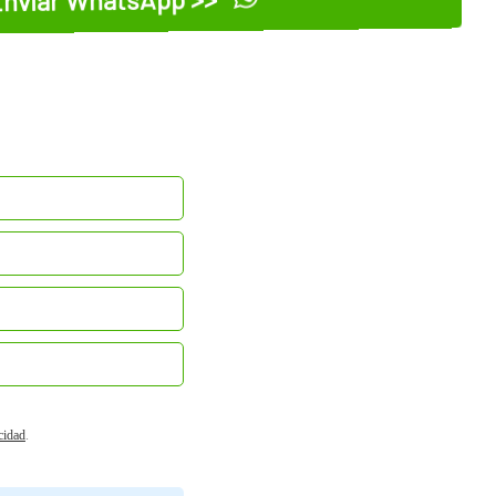
acidad
.