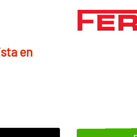
ista en
E