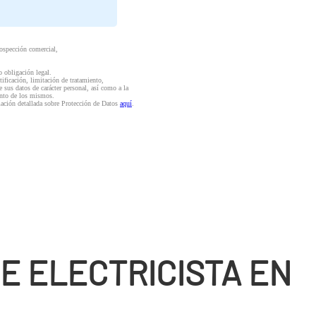
rospección comercial,
o obligación legal.
ctificación, limitación de tratamiento,
e sus datos de carácter personal, así como a la
iento de los mismos.
mación detallada sobre Protección de Datos
aquí
.
E ELECTRICISTA EN