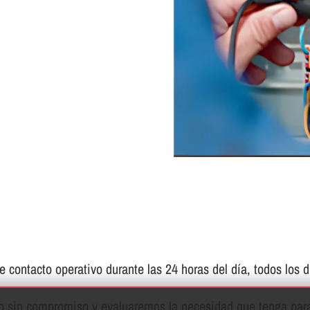
contacto operativo durante las 24 horas del dí­a, todos los d
to sin compromiso y evaluaremos la necesidad que tenga para