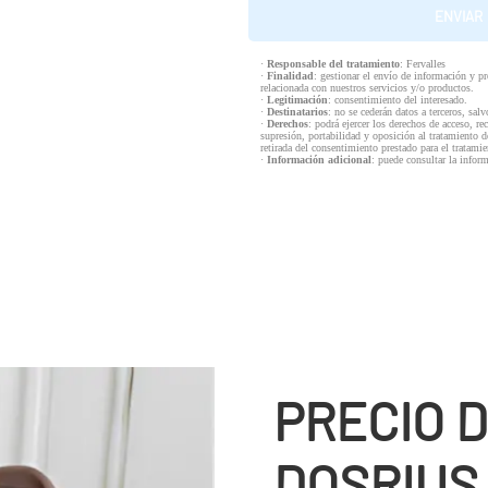
·
Responsable del tratamiento
: Fervalles
·
Finalidad
: gestionar el envío de información y p
relacionada con nuestros servicios y/o productos.
·
Legitimación
: consentimiento del interesado.
·
Destinatarios
: no se cederán datos a terceros, salv
·
Derechos
: podrá ejercer los derechos de acceso, re
supresión, portabilidad y oposición al tratamiento d
retirada del consentimiento prestado para el tratam
·
Información adicional
: puede consultar la infor
PRECIO D
DOSRIUS