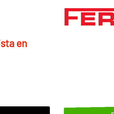
ista en
E