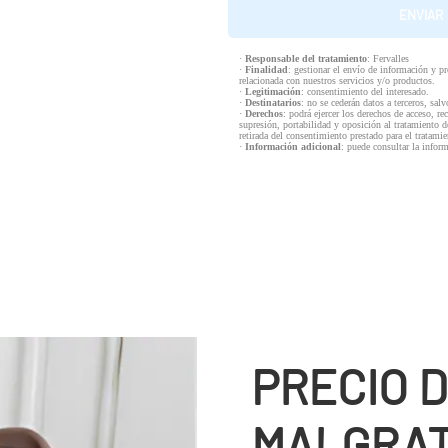
·
Responsable del tratamiento
: Fervalles
·
Finalidad
: gestionar el envío de información y p
relacionada con nuestros servicios y/o productos.
·
Legitimación
: consentimiento del interesado.
·
Destinatarios
: no se cederán datos a terceros, salv
·
Derechos
: podrá ejercer los derechos de acceso, re
supresión, portabilidad y oposición al tratamiento d
retirada del consentimiento prestado para el tratam
·
Información adicional
: puede consultar la infor
PRECIO D
MALGRAT