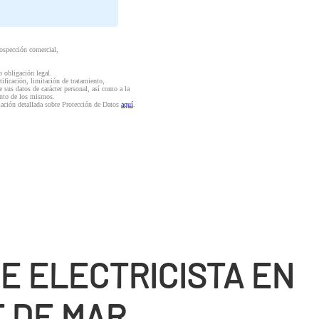
rospección comercial,
o obligación legal.
ctificación, limitación de tratamiento,
e sus datos de carácter personal, así como a la
iento de los mismos.
mación detallada sobre Protección de Datos
aquí
.
E ELECTRICISTA EN
 DE MAR