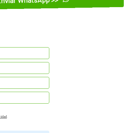
acidad
.