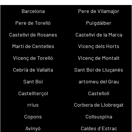
Barcelona
Pere de Vilamajor
Pere de Torelló
Puigdàlber
Castellví de Rosanes
Castellví de la Marca
Martí de Centelles
Vicenç dels Horts
Vicenç de Torelló
Vicenç de Montalt
Cebrià de Vallalta
Sant Boi de Lluçanès
Sant Boi
artomeu del Grau
Castellterçol
Castellolí
rrius
Corbera de Llobregat
Copons
Collsuspina
Avinyó
Caldes d´Estrac