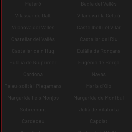
Mataró
Badia del Vallès
Vilassar de Dalt
Vilanova i la Geltrú
Vilanova del Vallès
Castellbell i el Vilar
Castellar del Vallès
Castellar del Riu
Castellar de n´Hug
Eulàlia de Ronçana
Eulàlia de Riuprimer
Eugènia de Berga
Cardona
Navas
Palau-solità i Plegamans
Maria d´Oló
Margarida i els Monjos
Margarida de Montbui
Sobremunt
Julià de Vilatorta
Cardedeu
Capolat