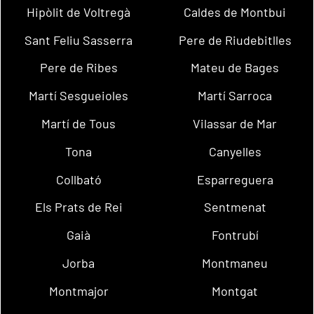
Hipòlit de Voltregà
Caldes de Montbui
Sant Feliu Sasserra
Pere de Riudebitlles
Pere de Ribes
Mateu de Bages
Martí Sesgueioles
Martí Sarroca
Martí de Tous
Vilassar de Mar
Tona
Canyelles
Collbató
Esparreguera
Els Prats de Rei
Sentmenat
Gaià
Fontrubí
Jorba
Montmaneu
Montmajor
Montgat