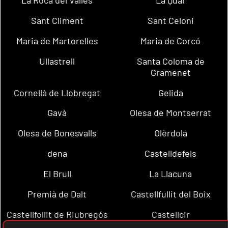
La Roca del Vallès
La Quar
Sant Climent
Sant Celoni
Maria de Martorelles
Maria de Corcó
Ullastrell
Santa Coloma de
Gramenet
Cornellà de Llobregat
Gelida
Gavà
Olesa de Montserrat
Olesa de Bonesvalls
Olèrdola
dena
Castelldefels
El Brull
La Llacuna
Premià de Dalt
Castellfullit del Boix
Castellfollit de Riubregós
Castellcir