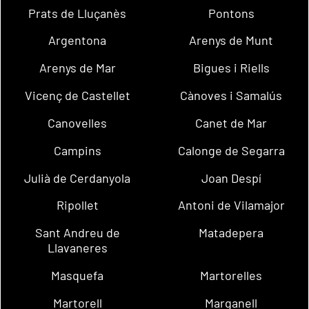
Prats de Lluçanès
Pontons
Argentona
Arenys de Munt
Arenys de Mar
Bigues i Riells
Vicenç de Castellet
Cànoves i Samalús
Canovelles
Canet de Mar
Campins
Calonge de Segarra
Julià de Cerdanyola
Joan Despí
Ripollet
Antoni de Vilamajor
Sant Andreu de
Matadepera
Llavaneres
Masquefa
Martorelles
Martorell
Marganell