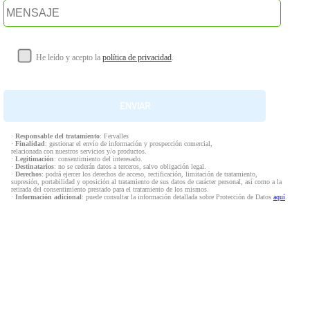
He leído y acepto la
política de privacidad
.
·
Responsable del tratamiento
: Fervalles
·
Finalidad
: gestionar el envío de información y prospección comercial,
relacionada con nuestros servicios y/o productos.
·
Legitimación
: consentimiento del interesado.
·
Destinatarios
: no se cederán datos a terceros, salvo obligación legal.
·
Derechos
: podrá ejercer los derechos de acceso, rectificación, limitación de tratamiento,
supresión, portabilidad y oposición al tratamiento de sus datos de carácter personal, así como a la
retirada del consentimiento prestado para el tratamiento de los mismos.
·
Información adicional
: puede consultar la información detallada sobre Protección de Datos
aquí
.