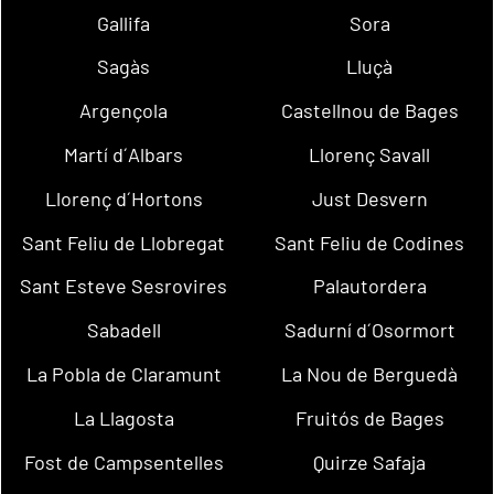
Gallifa
Sora
Sagàs
Lluçà
Argençola
Castellnou de Bages
Martí d´Albars
Llorenç Savall
Llorenç d´Hortons
Just Desvern
Sant Feliu de Llobregat
Sant Feliu de Codines
Sant Esteve Sesrovires
Palautordera
Sabadell
Sadurní d´Osormort
La Pobla de Claramunt
La Nou de Berguedà
La Llagosta
Fruitós de Bages
Fost de Campsentelles
Quirze Safaja