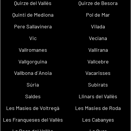
Quirze del Vallès
Quirze de Besora
Quintí de Mediona
Pol de Mar
Pere Sallavinera
Vilada
Vic
Veciana
Vallromanes
Vallirana
Vallgorguina
Vallcebre
Vallbona d´Anoia
Vacarisses
Súria
Subirats
Saldes
Llinars del Vallès
Les Masíes de Voltregà
Les Masies de Roda
Les Franqueses del Vallès
Les Cabanyes