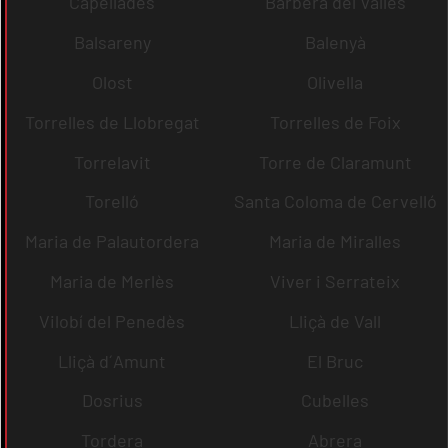
Capellades
Barberà del Vallès
Balsareny
Balenyà
Olost
Olivella
Torrelles de Llobregat
Torrelles de Foix
Torrelavit
Torre de Claramunt
Torelló
Santa Coloma de Cervelló
Maria de Palautordera
Maria de Miralles
Maria de Merlès
Viver i Serrateix
Vilobí del Penedès
Lliçà de Vall
Lliçà d´Amunt
El Bruc
Dosrius
Cubelles
Tordera
Abrera