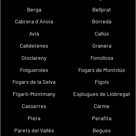
Berga
Bellprat
Cabrera d´Anoia
Borredà
Avià
Callús
Calldetenes
Granera
Gisclareny
Fonollosa
Folgueroles
Fogars de Montclús
Fogars de la Selva
Fígols
Figaró-Montmany
Esplugues de Llobregat
Casserres
Carme
Piera
Perafita
Parets del Vallès
Begues