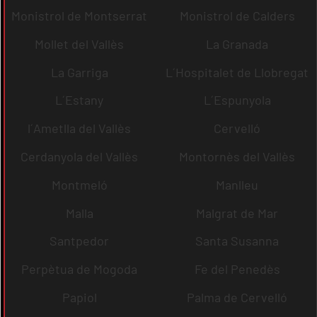
Monistrol de Montserrat
Monistrol de Calders
Mollet del Vallès
La Granada
La Garriga
L´Hospitalet de Llobregat
L´Estany
L´Espunyola
l´Ametlla del Vallès
Cervelló
Cerdanyola del Vallès
Montornès del Vallès
Montmeló
Manlleu
Malla
Malgrat de Mar
Santpedor
Santa Susanna
Perpètua de Mogoda
Fe del Penedès
Papiol
Palma de Cervelló