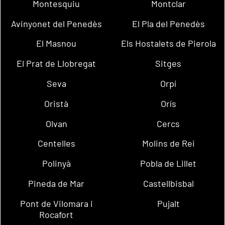
Montesquiu
Montclar
Avinyonet del Penedès
El Pla del Penedès
El Masnou
Els Hostalets de Pierola
El Prat de Llobregat
Sitges
Seva
Orpí
Oristà
Orís
Olvan
Cercs
Centelles
Molins de Rei
Polinyà
Pobla de Lillet
Pineda de Mar
Castellbisbal
Pont de Vilomara i
Pujalt
Rocafort