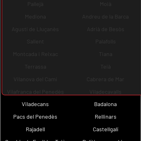
Pallejà
Moià
Mediona
Andreu de la Barca
Agustí de Lluçanès
Adrià de Besòs
Sallent
Palafolls
Montcada i Reixac
Tiana
Terrassa
Teià
Vilanova del Camí
Cabrera de Mar
Vilafranca del Penedès
Viladecavalls
Viladecans
Badalona
Pacs del Penedès
Rellinars
Rajadell
Castellgalí