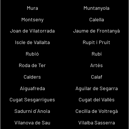
Mura
Muntanyola
Montseny
Calella
Joan de Vilatorrada
Jaume de Frontanyà
Iscle de Vallalta
Rupit i Pruit
Rubió
Rubí
Roda de Ter
Artés
Calders
Calaf
Aiguafreda
Aguilar de Segarra
Cugat Sesgarrigues
Cugat del Vallès
Sadurní d´Anoia
Cecília de Voltregà
Vilanova de Sau
Vilalba Sasserra