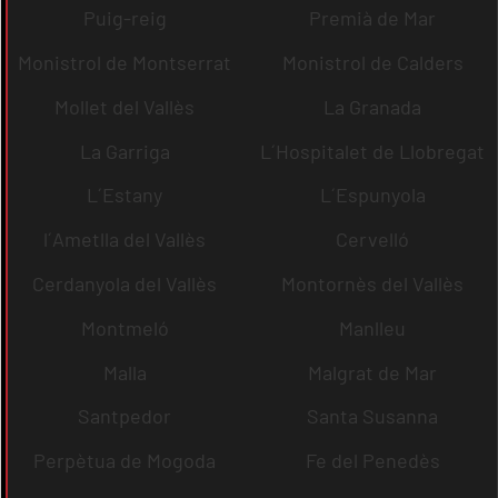
Puig-reig
Premià de Mar
Monistrol de Montserrat
Monistrol de Calders
Mollet del Vallès
La Granada
La Garriga
L´Hospitalet de Llobregat
L´Estany
L´Espunyola
l´Ametlla del Vallès
Cervelló
Cerdanyola del Vallès
Montornès del Vallès
Montmeló
Manlleu
Malla
Malgrat de Mar
Santpedor
Santa Susanna
Perpètua de Mogoda
Fe del Penedès