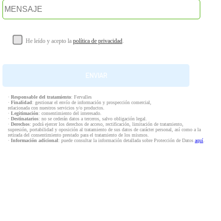
He leído y acepto la
política de privacidad
.
·
Responsable del tratamiento
: Fervalles
·
Finalidad
: gestionar el envío de información y prospección comercial,
relacionada con nuestros servicios y/o productos.
·
Legitimación
: consentimiento del interesado.
·
Destinatarios
: no se cederán datos a terceros, salvo obligación legal.
·
Derechos
: podrá ejercer los derechos de acceso, rectificación, limitación de tratamiento,
supresión, portabilidad y oposición al tratamiento de sus datos de carácter personal, así como a la
retirada del consentimiento prestado para el tratamiento de los mismos.
·
Información adicional
: puede consultar la información detallada sobre Protección de Datos
aquí
.