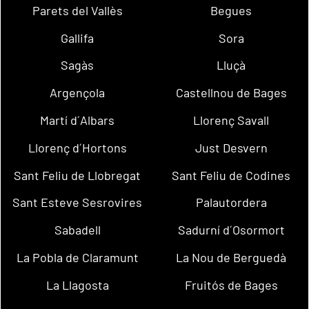
Parets del Vallès
Begues
Gallifa
Sora
Sagàs
Lluçà
Argençola
Castellnou de Bages
Martí d´Albars
Llorenç Savall
Llorenç d´Hortons
Just Desvern
Sant Feliu de Llobregat
Sant Feliu de Codines
Sant Esteve Sesrovires
Palautordera
Sabadell
Sadurní d´Osormort
La Pobla de Claramunt
La Nou de Berguedà
La Llagosta
Fruitós de Bages