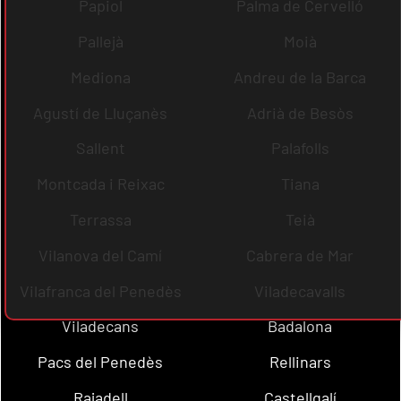
Papiol
Palma de Cervelló
Pallejà
Moià
Mediona
Andreu de la Barca
Agustí de Lluçanès
Adrià de Besòs
Sallent
Palafolls
Montcada i Reixac
Tiana
Terrassa
Teià
Vilanova del Camí
Cabrera de Mar
Vilafranca del Penedès
Viladecavalls
Viladecans
Badalona
Pacs del Penedès
Rellinars
Rajadell
Castellgalí