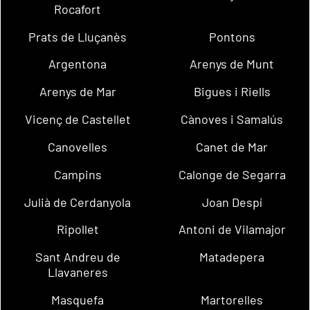
Rocafort
Prats de Lluçanès
Pontons
Argentona
Arenys de Munt
Arenys de Mar
Bigues i Riells
Vicenç de Castellet
Cànoves i Samalús
Canovelles
Canet de Mar
Campins
Calonge de Segarra
Julià de Cerdanyola
Joan Despí
Ripollet
Antoni de Vilamajor
Sant Andreu de
Matadepera
Llavaneres
Masquefa
Martorelles