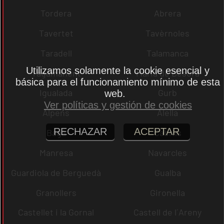
Tordera
Abrera
Tavertet
Tavèrnoles
Taradell
Talamanca
Utilizamos solamente la cookie esencial y
Tagamanent
Maria de Besora
básica para el funcionamiento mínimo de esta
Igualada
Gurb
web.
Ver políticas y gestión de cookies
Alpens
Alella
RECHAZAR
ACEPTAR
Bagà
Cabrils
Manresa
Navarcles
Guardiola de Berguedà
Gualba
Granollers
Gironella
Castellet i la Gornal
Castell de l´Areny