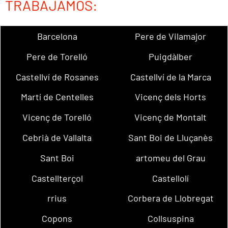
TRABAJAMOS:
Barcelona
Pere de Vilamajor
Pere de Torelló
Puigdàlber
Castellví de Rosanes
Castellví de la Marca
Martí de Centelles
Vicenç dels Horts
Vicenç de Torelló
Vicenç de Montalt
Cebrià de Vallalta
Sant Boi de Lluçanès
Sant Boi
artomeu del Grau
Castellterçol
Castellolí
rrius
Corbera de Llobregat
Copons
Collsuspina