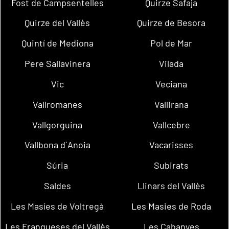
Fost de Campsentelles
Quirze Safaja
Quirze del Vallès
Quirze de Besora
Quintí de Mediona
Pol de Mar
Pere Sallavinera
Vilada
Vic
Veciana
Vallromanes
Vallirana
Vallgorguina
Vallcebre
Vallbona d´Anoia
Vacarisses
Súria
Subirats
Saldes
Llinars del Vallès
Les Masíes de Voltregà
Les Masies de Roda
Les Franqueses del Vallès
Les Cabanyes