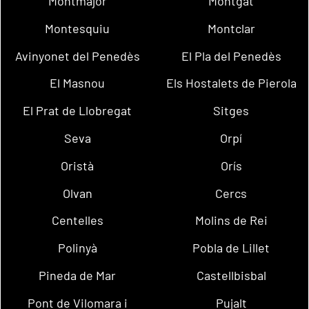
Montmajor
Montgat
Montesquiu
Montclar
Avinyonet del Penedès
El Pla del Penedès
El Masnou
Els Hostalets de Pierola
El Prat de Llobregat
Sitges
Seva
Orpí
Oristà
Orís
Olvan
Cercs
Centelles
Molins de Rei
Polinyà
Pobla de Lillet
Pineda de Mar
Castellbisbal
Pont de Vilomara i
Pujalt