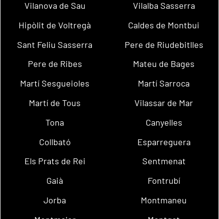
Vilanova de Sau
Vilalba Sasserra
Hipòlit de Voltregà
Caldes de Montbui
Sant Feliu Sasserra
Pere de Riudebitlles
Pere de Ribes
Mateu de Bages
Martí Sesgueioles
Martí Sarroca
Martí de Tous
Vilassar de Mar
Tona
Canyelles
Collbató
Esparreguera
Els Prats de Rei
Sentmenat
Gaià
Fontrubí
Jorba
Montmaneu