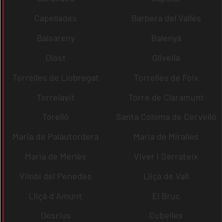
Capellades
Barberà del Vallès
Balsareny
Balenyà
Olost
Olivella
Torrelles de Llobregat
Torrelles de Foix
Torrelavit
Torre de Claramunt
Torelló
Santa Coloma de Cervelló
Maria de Palautordera
Maria de Miralles
Maria de Merlès
Viver i Serrateix
Vilobí del Penedès
Lliçà de Vall
Lliçà d´Amunt
El Bruc
Dosrius
Cubelles