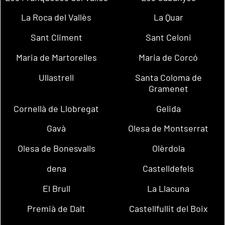
La Roca del Vallès
La Quar
Sant Climent
Sant Celoni
Maria de Martorelles
Maria de Corcó
Ullastrell
Santa Coloma de
Gramenet
Cornellà de Llobregat
Gelida
Gavà
Olesa de Montserrat
Olesa de Bonesvalls
Olèrdola
dena
Castelldefels
El Brull
La Llacuna
Premià de Dalt
Castellfullit del Boix