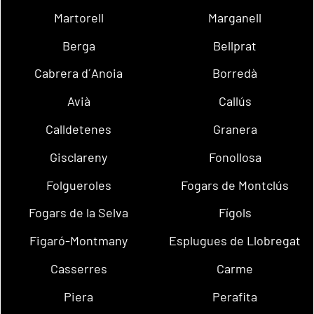
Martorell
Marganell
Berga
Bellprat
Cabrera d´Anoia
Borredà
Avià
Callús
Calldetenes
Granera
Gisclareny
Fonollosa
Folgueroles
Fogars de Montclús
Fogars de la Selva
Fígols
Figaró-Montmany
Esplugues de Llobregat
Casserres
Carme
Piera
Perafita