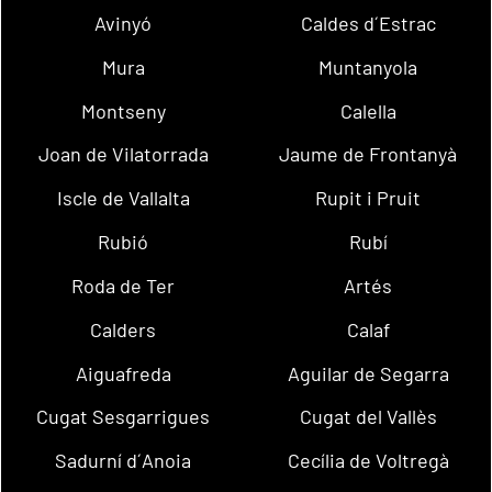
Avinyó
Caldes d´Estrac
Mura
Muntanyola
Montseny
Calella
Joan de Vilatorrada
Jaume de Frontanyà
Iscle de Vallalta
Rupit i Pruit
Rubió
Rubí
Roda de Ter
Artés
Calders
Calaf
Aiguafreda
Aguilar de Segarra
Cugat Sesgarrigues
Cugat del Vallès
Sadurní d´Anoia
Cecília de Voltregà