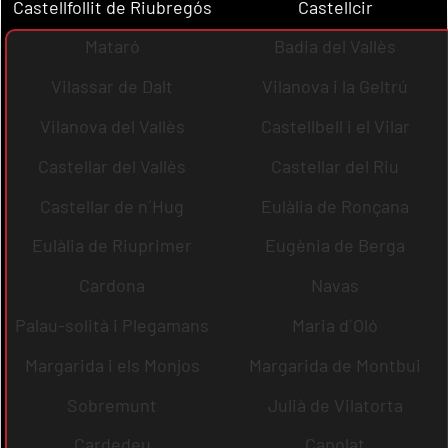
Castellfollit de Riubregós
Castellcir
Mataró
Badia del Vallès
Vilassar de Dalt
Vilanova i la Geltrú
Vilanova del Vallès
Castellbell i el Vilar
Castellar del Vallès
Castellar del Riu
Castellar de n´Hug
Eulàlia de Ronçana
Eulàlia de Riuprimer
Eugènia de Berga
Cardona
Navas
Palau-solità i Plegamans
Maria d´Oló
Margarida i els Monjos
Margarida de Montbui
Sobremunt
Julià de Vilatorta
Cardedeu
Capolat